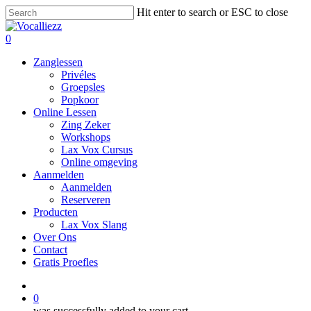
Skip
Hit enter to search or ESC to close
to
Close
main
Search
0
content
Menu
Zanglessen
Privéles
Groepsles
Popkoor
Online Lessen
Zing Zeker
Workshops
Lax Vox Cursus
Online omgeving
Aanmelden
Aanmelden
Reserveren
Producten
Lax Vox Slang
Over Ons
Contact
Gratis Proefles
facebook
whatsapp
phone
email
0
was successfully added to your cart.