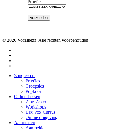
Proefles
© 2026 Vocalliezz. Alle rechten voorbehouden
facebook
whatsapp
phone
email
Close
Zanglessen
Menu
Privéles
Groepsles
Popkoor
Online Lessen
Zing Zeker
Workshops
Lax Vox Cursus
Online omgeving
Aanmelden
Aanmelden