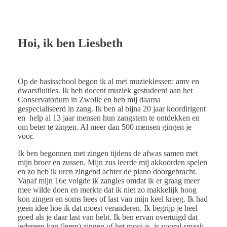
Hoi, ik ben Liesbeth
Op de basisschool begon ik al met muzieklessen: amv en
dwarsfluitles. Ik heb docent muziek gestudeerd aan het
Conservatorium in Zwolle en heb mij daarna
gespecialiseerd in zang. Ik ben al bijna 20 jaar koordirigent
en
help al 13 jaar mensen hun zangstem te ontdekken en
om beter te zingen. Al meer dan 500 mensen gingen je
voor.
Ik ben begonnen met zingen tijdens de afwas samen met
mijn broer en zussen. Mijn zus leerde mij akkoorden spelen
en zo heb ik uren zingend achter de piano doorgebracht.
Vanaf mijn 16e volgde ik zangles omdat ik er graag meer
mee wilde doen en merkte dat ik niet zo makkelijk hoog
kon zingen en soms hees of last van mijn keel kreeg. Ik had
geen idee hoe ik dat moest veranderen. Ik begrijp je heel
goed als je daar last van hebt. Ik ben ervan overtuigd dat
iedereen kan (leren) zingen of het mooi is, is vooral smaak.