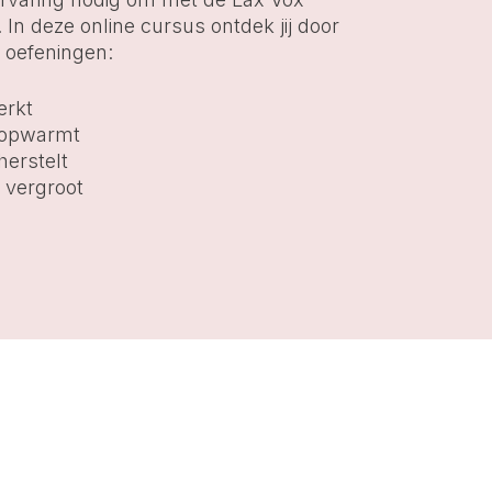
.
In deze online cursus ontdek jij door
n oefeningen:
erkt
m opwarmt
herstelt
k vergroot