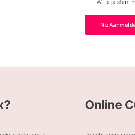
Wil je je stem 
Nu Aanmeld
x?
Online 
die je helpt om je
Je hebt geen zange