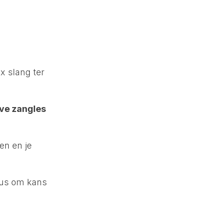
x slang ter
ve zangles
en en je
sus om kans