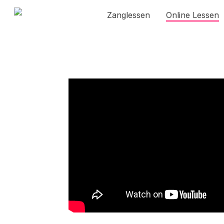
Skip
Zanglessen
Online Lessen
to
main
content