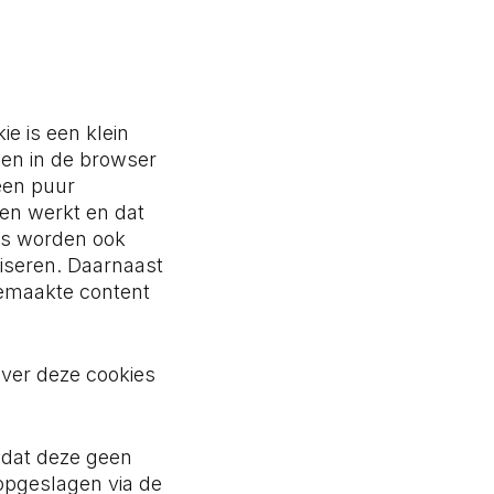
ie is een klein
gen in de browser
een puur
ren werkt en dat
es worden ook
iseren. Daarnaast
gemaakte content
over deze cookies
n dat deze geen
 opgeslagen via de