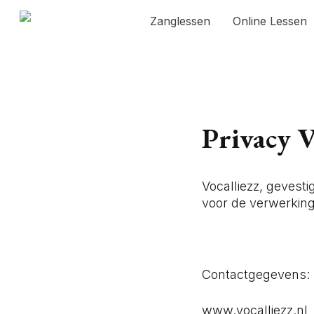
Skip
Zanglessen
Online Lessen
to
main
content
Privacy V
Vocalliezz, gevest
voor de verwerkin
Contactgegevens:
www.vocalliezz.nl