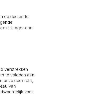
om de doelen te
lgende
 niet langer dan
end verstrekken
 om te voldoen aan
in onze opdracht,
veau van
antwoordelijk voor