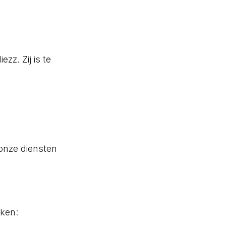
z. Zij is te
onze diensten
rken: