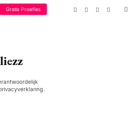
facebook
whatsapp
phone
email
Gratis Proefles
liezz
rantwoordelijk
rivacyverklaring.