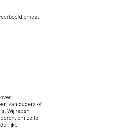
jvoorbeeld omdat
 over
ben van ouders of
is. Wij raden
inderen, om zo te
erlijke