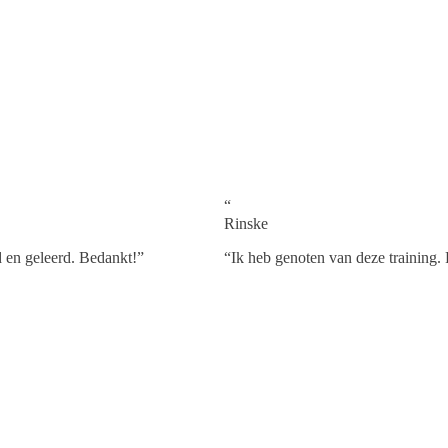
“
Rinske
d en geleerd. Bedankt!
”
“
Ik heb genoten van deze training. 