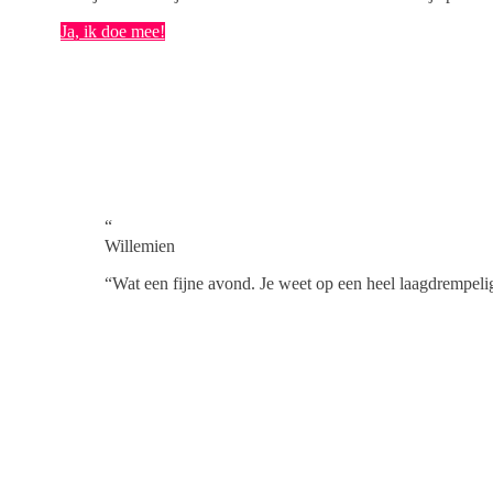
Ja, ik doe mee!
“
Willemien
“
Wat een fijne avond. Je weet op een heel laagdrempelig