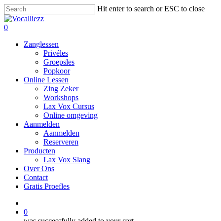
Skip
Hit enter to search or ESC to close
to
Close
main
Search
0
content
Menu
Zanglessen
Privéles
Groepsles
Popkoor
Online Lessen
Zing Zeker
Workshops
Lax Vox Cursus
Online omgeving
Aanmelden
Aanmelden
Reserveren
Producten
Lax Vox Slang
Over Ons
Contact
Gratis Proefles
facebook
whatsapp
phone
email
0
was successfully added to your cart.