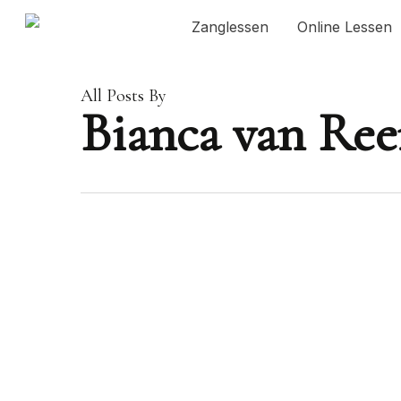
Skip
Zanglessen
Online Lessen
to
main
content
All Posts By
Bianca van Re