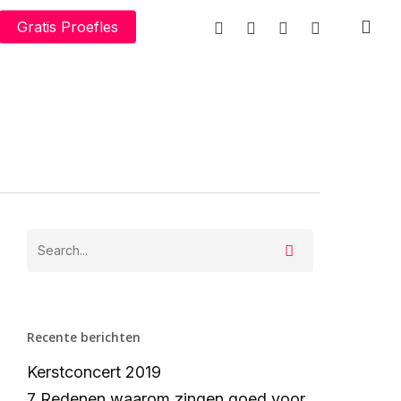
facebook
whatsapp
phone
email
Gratis Proefles
Recente berichten
Kerstconcert 2019
7 Redenen waarom zingen goed voor