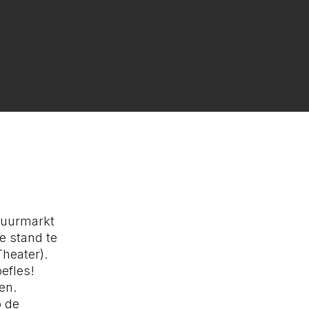
ltuurmarkt
ze stand te
heater).
efles!
en.
p de