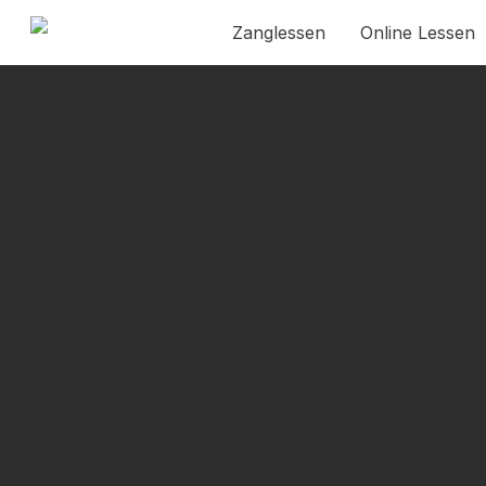
Skip
Zanglessen
Online Lessen
to
main
content