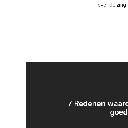
overkluizing.
7 Redenen waar
goed 